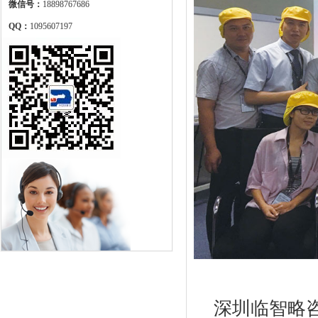
微信号：
18898767686
QQ：
1095607197
深圳临智略咨