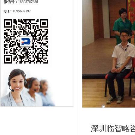
微信号：
18898767686
QQ：
1095607197
深圳临智略咨